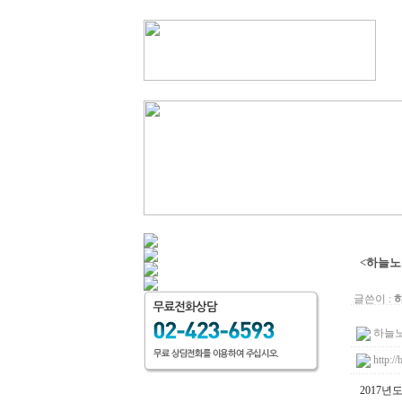
<하늘노
글쓴이 :
하늘노무
http:/
2017년