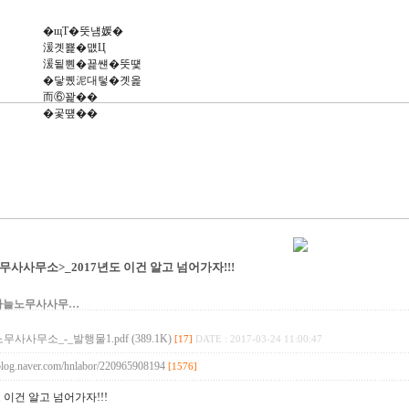
�щТ�뚯냼媛�
湲곗뾽�먮Ц
湲됱뿬�꾩썐�뚯떛
�닿퀬泥대텋�곗옱
而⑥꽕��
�곷떞��
무사사무소>_2017년도 이건 알고 넘어가자!!!
하늘노무사사무…
사사무소_-_발행물1.pdf (389.1K)
[17]
DATE : 2017-03-24 11:00:47
/blog.naver.com/hnlabor/220965908194
[1576]
도 이건 알고 넘어가자!!!