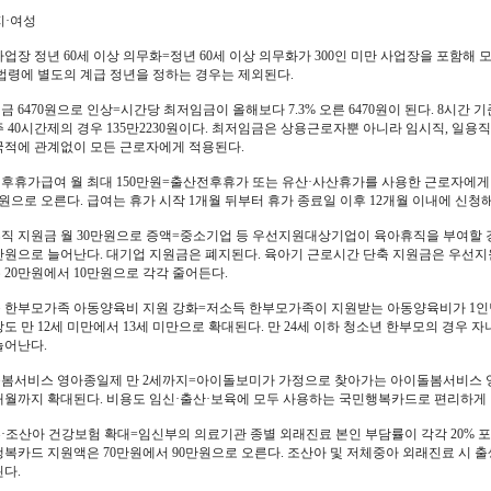
지·여성
업장 정년 60세 이상 의무화=정년 60세 이상 의무화가 300인 미만 사업장을 포함해
 법령에 별도의 계급 정년을 정하는 경우는 제외된다.
 6470원으로 인상=시간당 최저임금이 올해보다 7.3% 오른 6470원이 된다. 8시간 
 40시간제의 경우 135만2230원이다. 최저임금은 상용근로자뿐 아니라 임시직, 일용직
국적에 관계없이 모든 근로자에게 적용된다.
후휴가급여 월 최대 150만원=출산전후휴가 또는 유산·사산휴가를 사용한 근로자에게 
만원으로 오른다. 급여는 휴가 시작 1개월 뒤부터 휴가 종료일 이후 12개월 이내에 신청해
직 지원금 월 30만원으로 증액=중소기업 등 우선지원대상기업이 육아휴직을 부여할 경
0만원으로 늘어난다. 대기업 지원금은 폐지된다. 육아기 근로시간 단축 지원금은 우선지
 20만원에서 10만원으로 각각 줄어든다.
 한부모가족 아동양육비 지원 강화=저소득 한부모가족이 지원받는 아동양육비가 1인당 
도 만 12세 미만에서 13세 미만으로 확대된다. 만 24세 이하 청소년 한부모의 경우 자
늘어난다.
봄서비스 영아종일제 만 2세까지=아이돌보미가 가정으로 찾아가는 아이돌봄서비스 영
6개월까지 확대된다. 비용도 임신·출산·보육에 모두 사용하는 국민행복카드로 편리하게 
·조산아 건강보험 확대=임신부의 의료기관 종별 외래진료 본인 부담률이 각각 20% 포
행복카드 지원액은 70만원에서 90만원으로 오른다. 조산아 및 저체중아 외래진료 시 출
된다.