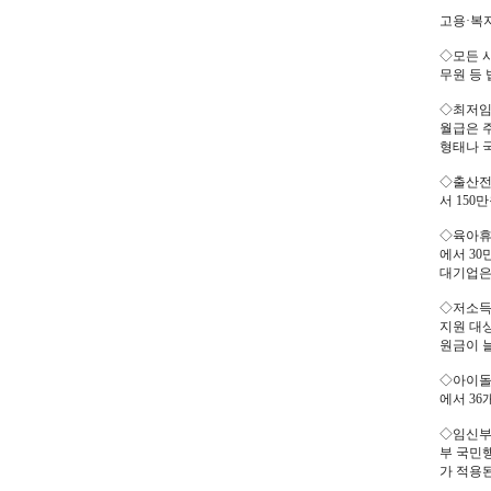
고용·복
◇모든 사
무원 등
◇최저임금
월급은 주
형태나 
◇출산전
서 150
◇육아휴
에서 3
대기업은
◇저소득
지원 대상
원금이 
◇아이돌
에서 3
◇임신부
부 국민
가 적용