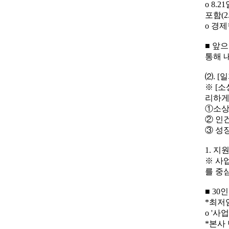
o 8.
포함(2
o 경제
■ 앞
통해 
⑵. [
※ [
리하게
①소상
② 인
③ 성
1. 지
※ 사
를 중
■ 30
*최저임
o '
*본사