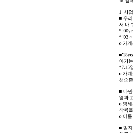
※ 영
1. 사
■ 우
서 내
* '0
* '0
o 가
■'1
아가는
*7.15
o 가
선순환
■ 다
영과 
o 영
착륙을
o 이
■ 일