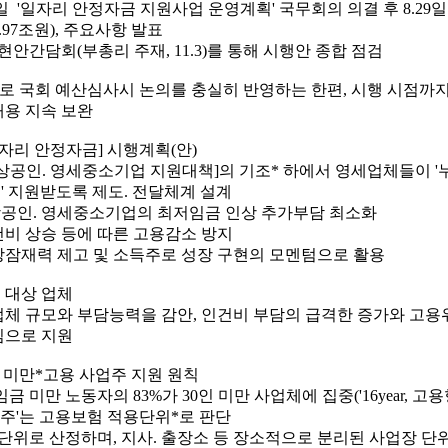
21일 '일자리 안정자금 지원사업 운영계획' 국무회의 의결 후 8.29일 
.97조원), 주요사항 발표
현안간담회(부총리 주재, 11.3)를 통해 시행안 종합 점검
으로 국회 예산심사시 논의를 충실히 반영하는 한편, 시행 시점까
내용 지속 보완
일자리 안정자금] 시행계획(안)
소상공인. 영세중소기업 지원대책]의 기조* 하에서 영세업체들이 '누
' 지원받도록 제도. 전달체계 설계
공인. 영세중소기업의 최저임금 인상 추가부담 최소화
건비 상승 등에 따른 고용감소 방지
장잠재력 제고 및 소득주로 성장 구현의 모멘텀으로 활용
원 대상 업체
업체 규모와 부담능력을 감안, 인건비 부담의 급격한 증가와 고용
심으로 지원
인 미만*고용 사업주 지원 원칙
금 미만 노동자의 83%가 30인 미만 사업체에 집중('16year,
사업주'는 고용보험 적용단위*로 판단
 단위로 산정하며, 지사. 출장소 등 장소적으로 분리된 사업장 단