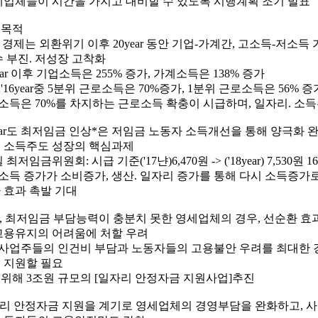
세업체들이 시간을 가지고 대비할 수 있도록 시행계획 조기 발표
업목적
리 경제는 외환위기 이후 20year 동안 기업-가계간, 고소득-저소
수 부진. 저성장 고착화
0year 이후 기업소득은 255% 증가, 가계소득은 138% 증가
3 ~ '16year중 5분위 근로소득은 70%증가, 1분위 근로소득은 56% 증
계소득은 70%를 차지하는 근로소득 확충이 시급하며, 일자리. 소
8year도 최저임금 인상*은 저임금 노동자 소득개선을 통해 양극화
 소득주도 성장의 핵심과제
일 최저임금위원회: 시급 기준('17냔)6,470원 -> ('18year) 7,530원 1
계소득 증가가 소비증가, 생산. 일자리 증가를 통해 다시 소득증가
 효과 촉발 기대
만, 최저임금 부담능력이 충분치 못한 영세업체의 경우, 선순환 효
고용유지의 어려움에 처할 우려
세사업주들의 인건비 부담과 노동자들의 고용불안 우려를 최대한
 지원할 필요
를 위해 3조원 규모의 [일자리 안정자금 지원사업]추진
자리 안정자금 지원을 계기로 영세업체의 경영부담을 완화하고, 사