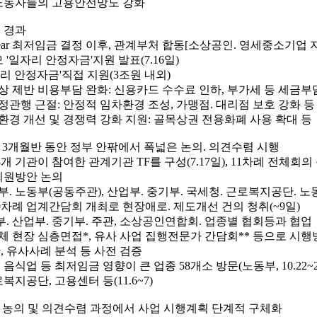
노동자들의 고용안전망도 강화
진 경과
8year 최저임금 결정 이후, 관계부처 합동[소상공인. 영세중소기업
 '일자리 안정자금'지원 발표(7.16일)
자리 안정자금'직접 지원(3조원 내외)
영상 제반 비용부담 완화: 신용카드 수수료 인하, 부가세 등 세금부
공정관행 근절: 안정적 임차환경 조성, 가맹점. 대리점 보호 강화 등
업환경 개선 및 경쟁력 강화 지원: 골목상권 전용화폐 사용 확대 등
후 3개월반 동안 정부 안팎에서 폭넓은 논의. 의견수렴 시행
23개 기관이 참여한 관계기관 TF를 구성(7.17일), 11차례 전체회
지원방안 논의
부. 노동부(공동주관), 산업부. 중기부. 국세청. 근로복지공단. 노
 19차례 업계간담회 개최로 현장애로. 제도개선 건의 청취(~9일)
부. 산업부. 중기부. 주관, 소상공인연합회. 업종별 협회등과 협업
업체 현장 심층면접*, 유사 사업 집행전문가 간담회** 등으로 시행
, 유사사례 분석 등 사전 검증
. 음식업 등 최저임금 영향이 큰 업종 58개소 방문(노동부, 10.22~2
로복지공단, 고용센터 등(11.6~7)
련 농의 및 의견수렴 과정에서 사업 시행계획 단계적 구체화