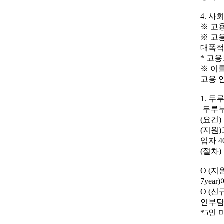
4. 
※ 고
※ 고
대폭적
* 고용보
※ 이
고용 
1. 두
두루누리
(요건)
(지원
입자 4
(절차
O (
7yea
O (신
인부담
*5인 