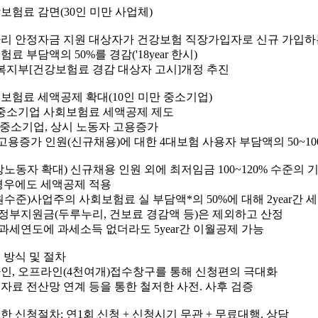
강보험료 감면(30인 미만 사업체)
자리 안정자금 지원 대상자가 건강보험 직장가입자로 신규 가입하
료 부담액의 50%를 경감('18year 한시)
복지부[건강보험료 경감 대상자 고시]개정 추진
사회보험료 세액공제 확대(10인 미만 중소기업)
중소기업 사회보험료 세액공제 제도
) 중소기업, 상시 노동자 고용증가
)고용증가 인원(신규채용)에 대한 4대보험 사용자 부담액의 50~10
대상노동자 확대) 신규채용 인원 외에 최저임금 100~120% 수준의
경우에도 세액공제 적용
지원수준)사업주의 사회보험료 실 부담액*의 50%에 대해 2year간 
 정부지원금(두루누리, 건보료 경감액 등)은 제외하고 산정
 과세연도에 과세소득 없더라도 5year간 이월공제 가능
원 방식 및 절차
인, 오프라인(4천여개)접수창구를 통해 신청편의 극대화
자료 전산망 연계 등을 통한 철저한 사전. 사후 검증
소한 신청절차: 연1회 신청 + 신청시기 무관 + 무료대행. 상담