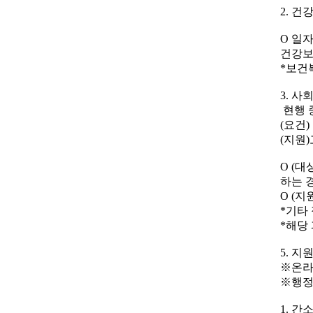
2. 건
O 일
건강보험
*보건
3. 
현행 
(요건
(지원
O (
하는 
O (
*기타
*해당
5. 지
※온라
※행정
1. 간