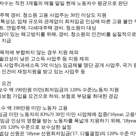
동자수는 직전 3개월의 매월 말일 현재 노동자수 평균으로 판단
동주책 경비. 청소원 고용 사업주는 30인 이상도 지원
종 특성상, 업체 규모와 관계없이 최저임금 인상에 따른 고용 불안 
파트. 연립주택. 다세대주택 경비. 청소원이 대상
효성이 있는 해고방지를 위해, 경비. 청소원의 인건비를 실질적으
 지급
업목적에 부합하지 않는 경우 지원 제외
원필요성이 낮은 고소득 사업주 등 지원 제외
득 사업주(과세소득 5억 이상), 임금체불 명단 공개 사업주, 국가 
 인건비 재정지원을 받고 있는 사업주 등
원 요건
보수 액 190만원 미만(최저임금의 120% 수준)노동자 지원
용보험 가입을 요건으로 하되, 보험료 부담을 최대한 경감
보수 액 190만원 미만 노동자 고용
금 미만 노동자의 83%가 30인 미만 사업체에 집중('16year,
저임금 인상의 영향을 받는 노동자를 폭넓게 지원하기 위해, '18yea
)의 120% 수준으로 보수상한 설정
법상 선원은 '18year 선원최저임금('17. 12월결정)의 120% 수준 