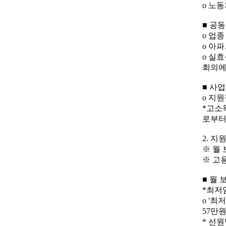
o 노
■ 공
o 업
o 아
o 실
회의에
■ 사
o 지
*고소
로부터
2. 지
※ 월 
※ 고
■ 월 
*최저임
o '최
57만원
* 선원