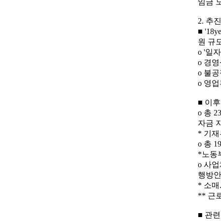
임금 
2. 추
■ '1
원 규모
o '일
o 경
o 불
o 영
■ 이
o 총 
자금 
* 기재
o 총
*노동
o 사
행방안
* 소매
** 근
■ 관