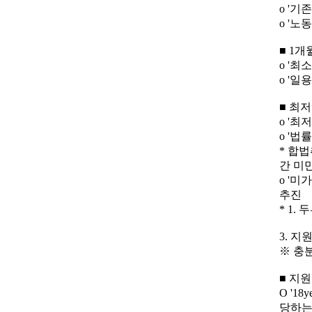
o '기
o '
■ 1개
o '
o '
■ 최
o '
o '
* 합법
간 미만
o '
추진
* 1.
3. 지
※ 충
■ 지원
O '1
당하는