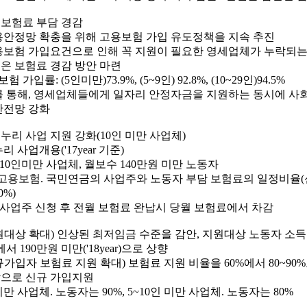
사회보험료 부담 경감
용안정망 확충을 위해 고용보험 가입 유도정책을 지속 추진
용보험 가입요건으로 인해 꼭 지원이 필요한 영세업체가 누락되는
은 보험료 경감 방안 마련
험 가입률: (5인미만)73.9%, (5~9인) 92.8%, (10~29인)94.5%
를 통해, 영세업체들에게 일자리 안정자금을 지원하는 동시에 사
안전망 강화
루누리 사업 지원 강화(10인 미만 사업체)
 사업개용('17year 기준)
 10인미만 사업체, 월보수 140만원 미만 노동자
)고용보험. 국민연금의 사업주와 노동자 부담 보험료의 일정비율(신
0%)
) 사업주 신청 후 전월 보험료 완납시 당월 보험료에서 차감
지원대상 확대) 인상된 최저임금 수준을 감안, 지원대상 노동자 소득기
r)에서 190만원 미만('18year)으로 상향
규가입자 보험료 지원 확대) 보험료 지원 비율을 60%에서 80~90
으로 신규 가입지원
미만 사업체. 노동자는 90%, 5~10인 미만 사업체. 노동자는 80%