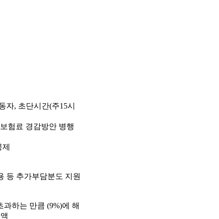
노동자, 초단시간(주15시
회보험료 경감방안 병행
공제
용 등 추가부담분도 지원
을 초과하는 만큼 (9%)에 해
금액