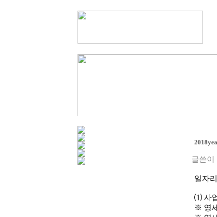
2018
글쓴이 
일자리
⑴ 사
※ 영