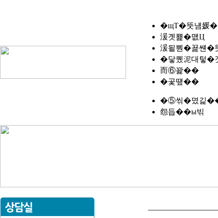
�щТ�뚯냼媛�
湲곗뾽�먮Ц
湲됱뿬�꾩썐�
�닿퀬泥대텋�
而⑥꽕��
�곷떞��
�⑤씪�몄긽�
怨듭��ы빆