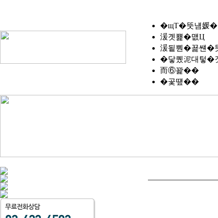
�щТ�뚯냼媛�
湲곗뾽�먮Ц
湲됱뿬�꾩썐�
�닿퀬泥대텋�
而⑥꽕��
�곷떞��