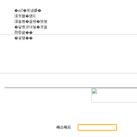
�щТ�뚯냼媛�
湲곗뾽�먮Ц
湲됱뿬�꾩썐�뚯떛
�닿퀬泥대텋�곗옱
而⑥꽕��
�곷떞��
패스워드