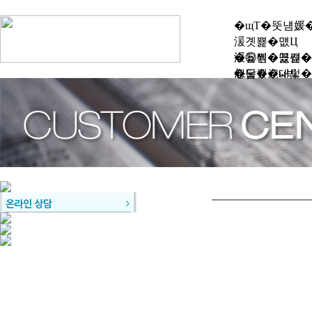
�щТ�뚯냼媛
湲곗뾽�먮Ц
湲됱뿬�꾩썐�
�⑤씪�몄긽�
�닿퀬泥대텋�
怨듭��ы빆
而⑥꽕��
�곷떞��