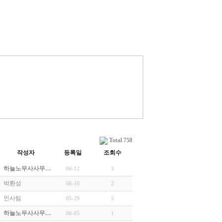
Total 758
작성자
등록일
조회수
하늘노무사사무…
06-12
3
박환성
06-10
2
인사팀
05-29
5
하늘노무사사무…
06-05
1