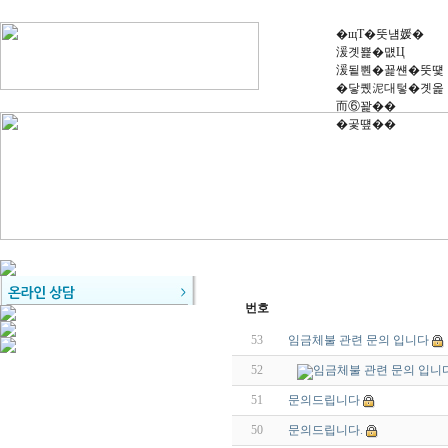
�щТ�뚯냼媛�
湲곗뾽�먮Ц
湲됱뿬�꾩썐�뚯떛
�닿퀬泥대텋�곗옱
而⑥꽕��
�곷떞��
번호
53
임금체불 관련 문의 입니다
52
임금체불 관련 문의 입니
51
문의드립니다
50
문의드립니다.