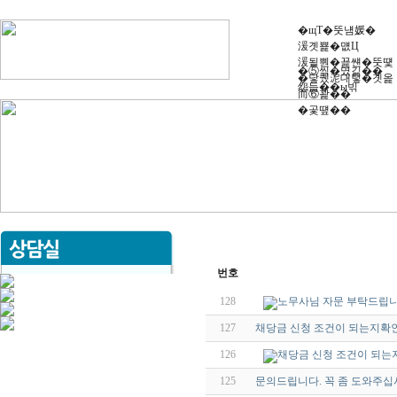
�щТ�뚯냼媛�
湲곗뾽�먮Ц
湲됱뿬�꾩썐�뚯떛
�⑤씪�몄긽��
�닿퀬泥대텋�곗옱
怨듭��ы빆
而⑥꽕��
�곷떞��
번호
128
노무사님 자문 부탁드립니
127
채당금 신청 조건이 되는지확
126
채당금 신청 조건이 되
125
문의드립니다. 꼭 좀 도와주십