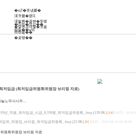
�щТ�뚯냼媛�
湲곗뾽�먮Ц
湲됱뿬�꾩썐�뚯떛
�⑤씪�몄긽��
�닿퀬泥대텋�곗옱
怨듭��ы빆
而⑥꽕��
�곷떞��
년 최저임금 (최저임금위원회위원장 브리핑 자료)
하늘노무사사무…
2019년_적용_최저임금_시급_8,350원_최저임금위원회_.hwp (139.0K)
[14]
DATE : 2018-0
4_최임위_위원장_브리핑_최저임금위원회_.hwp (22.0K)
[9]
DATE : 2018-08-13 09:56:00
위원회위원장 브리핑 자료