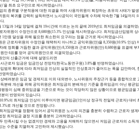
은 ‘시급 10,790원’(‘18년 최저임금 대비 43.3% 인상)을, 사용자위원은 ‘시급 7,5
출)’을 최초 요구안으로 제시하였습니다.
업의 종류별 구분적용에 대한 의결을 하며 사용자위원이 퇴장하는 초유의 사태가 발
원의 복귀를 강력히 설득하면서 노사공익이 국민들께 수차례 약속한 7월 14일까지 
다.
 13일과 14일 양일에 걸쳐 19시간에 이르는 논의 끝에 2019년도 최저임금을 의결하
로자위원이 수정안으로 8,680원(15.3% 인상)을 제시하였습니다. 최저임금산입범위 
0년 1만원 달성을 위해 필요한 최소한의 요구라는 점을 근거로 제시하였습니다.
 근로자위원의 수정안을 채택하지 아니하고 공익위원(안)을 8,350원(10.9% 인상)
례 정회를 거듭한 결과 공익위원(안) 8,350원과 근로자위원(안) 8,680원을 표결에 부
원안 6표를 얻어 공익위원안으로 의결되었습니다.
안의 산출근거에 대해 설명드리면
유사근로자 임금은 임금인상 전망치(한국노동연구원) 3.8%를 반영하였습니다.
산입범위 확대에 따라 최저임금 인상의 실질적인 인상효과가 줄어드는 폭을 감안하여,
 반영하였습니다.
협상배려분은 임금 및 경제지표 이외 대외변수, 노사위원의 주장근거 등을 종합적으로 고
소득분배 개선을 위해 공익위원은 최저임금의 분배개선 기준을 중위임금이 아닌 평균
불평등이 심해 중위임금을 기준으로 하는 것이 적당하지 않은 상황이므로 평균임금을 기준
선분이 반영되어 있습니다.
0.9%의 최저임금 인상이 이루어지면 평균임금(1인이상 정규직 전일제 근로자) 대비 최
 41.3%로 개선될 것으로 전망됩니다.
최저임금액을 정함에 있어서 공익위원은 노사의 의견을 충분히 수렴하고 근로자 생계비,
 법정 최저임금 결정 지표를 충분히 고려하였습니다.
두 만족시킬 수는 없겠지만 경제와 고용을 저해하지 않으면서 저임금 근로자의 소득
 있는 수준을 치열하게 고민하여 제시했습니다.