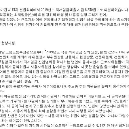
마친 제15차 전원회의에서 2019년도 최저임금액을 시급 8,350원으로 의결하였습니다.
적용되는 최저임금(안)의 의결 경위와 배경 및 내용을 설명 드리기 전에,
을 적용받는 근로자와 이에 연동해서 기업경영과 임금인상을 준비해야 하는 중소기업
의기간이 상당히 경과하여 의결하게 된 점에 대해 최저임금위원회 위원장으로서 책임
 협상과정
월말 고용노동부장관으로부터 ｢2019년도 적용 최저임금 심의 요청｣을 받았으나 11대 
(목) 전원회의를 개최하여 위원장과 부위원장을 선출하고 현장방문, 전문위원회, 전원회의
5월말 국회에서 최저임금 산입범위를 확대하는 법안이 통과되면서 근로자위원들이 최
위원회가 공익위원과 사용자위원만 참여하는 정상적이지 못한 운영을 할 수밖에 없었습
어려운 와중에도 공익위원 중심으로 예정된 현장방문을 모두 완료하였고, 사용자위원
원 불참 중에도 내실 있는 심의를 하였습니다. 그리고, 심의결과를 근로자위원과 공유함
한 준비를 착실히 했습니다.
어 어렵게 근로자위원 복귀가 이루어졌으나 민주노총 추천 위원들은 끝까지 참석하지 
다.
지 이유로 법정 심의기한인 6월 28일까지 의결하는 것이 어려웠지만 노·사·공익위원이
있도록 하기 위해 7월 14일까지는 심의를 마무리하는데 합의했고 이를 수차례 국민들께 
어 노·사·공익 3자 논의 구조를 갖추고 협상을 진행하면서도 난관이 많았습니다만 특히
부결되고, 사용자위원들이 회의 불참을 하면서 다시 파행을 겪게 되었습니다.
대한 찬반은 있게 마련이지만 노사를 대표하는 위원이라면 불참할 것이 아니라 그럴수
 하는 아쉬움이 있었습니다.
면 이러한 일련의 과정과 시간들이 소모적인 논쟁으로 보일 수 있겠지만 매년 최저임