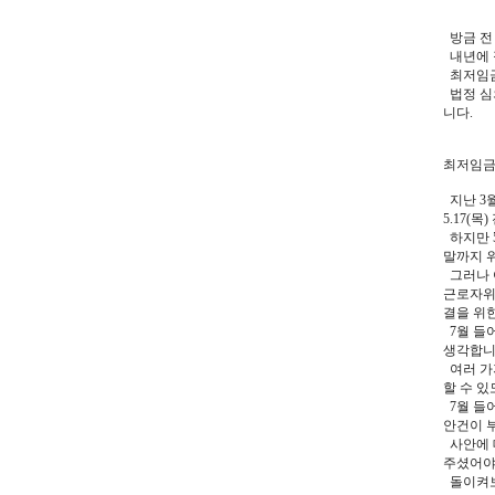
방금 전 
내년에 
최저임금
법정 심
니다.
최저임금
지난 3
5.17
하지만 
말까지 
그러나 
근로자위
결을 위
7월 들
생각합니
여러 가
할 수 
7월 들
안건이 
사안에 
주셨어야
돌이켜보