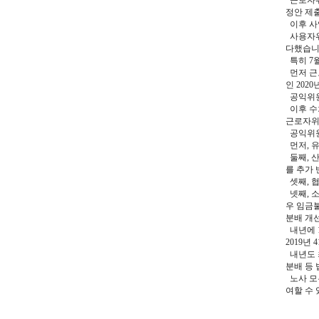
근로자위원
정안 제
이후 사
사용자위
다했습니
특히 7월
먼저 근
인 202
공익위원은
이후 수차
근로자위
공익위원
먼저, 
둘째, 
를 추가
셋째, 
넷째, 
우 임금
분배 개
내년에 1
2019년
내년도 
분배 등
노사 모
여할 수