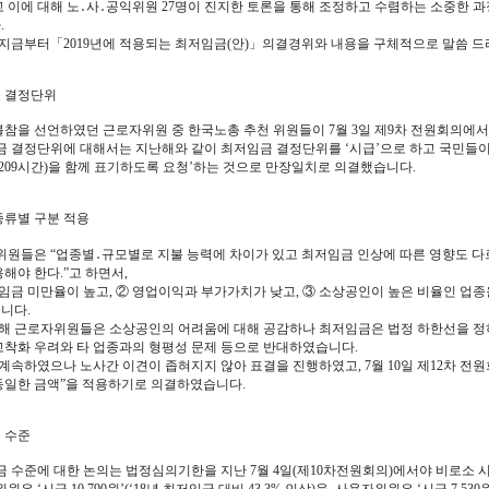
고 이에 대해 노․사․공익위원 27명이 진지한 토론을 통해 조정하고 수렴하는 소중한 
.
지금부터「2019년에 적용되는 최저임금(안)」의결경위와 내용을 구체적으로 말씀 드
 결정단위
불참을 선언하였던 근로자위원 중 한국노총 추천 위원들이 7월 3일 제9차 전원회의에
 결정단위에 대해서는 지난해와 같이 최저임금 결정단위를 ‘시급’으로 하고 국민들이
 209시간)을 함께 표기하도록 요청’하는 것으로 만장일치로 의결했습니다.
종류별 구분 적용
원들은 “업종별․규모별로 지불 능력에 차이가 있고 최저임금 인상에 따른 영향도 다르
해야 한다.”고 하면서,
임금 미만율이 높고, ② 영업이익과 부가가치가 낮고, ③ 소상공인이 높은 비율인 업종
니다.
해 근로자위원들은 소상공인의 어려움에 대해 공감하나 최저임금은 법정 하한선을 정
고착화 우려와 타 업종과의 형평성 문제 등으로 반대하였습니다.
계속하였으나 노사간 이견이 좁혀지지 않아 표결을 진행하였고, 7월 10일 제12차 전
동일한 금액”을 적용하기로 의결하였습니다.
 수준
 수준에 대한 논의는 법정심의기한을 지난 7월 4일(제10차전원회의)에서야 비로소 